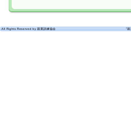
All Rights Reserved by 親業訓練協会
『親