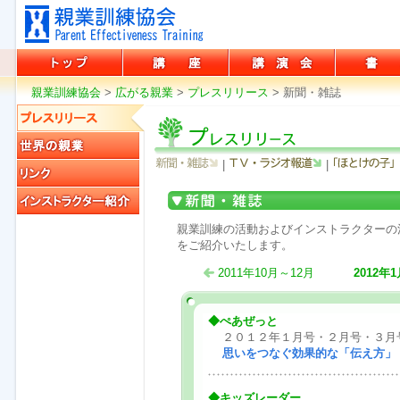
親業訓練協会
親業訓練協会
講座
講演会
書籍
親業訓練協会
>
広がる親業
>
プレスリリース
>
新聞・雑誌
プレスリリース
|
|
世界の親業
リンク
新聞・雑誌
インストラクター紹介
親業訓練の活動およびインストラクターの
をご紹介いたします。
2011年10月～12月
2012年
◆ぺあぜっと
２０１２年１月号・２月号・３月
思いをつなぐ効果的な「伝え方
◆キッズレーダー