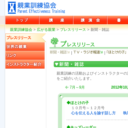
親業訓練協会
親業訓練協会
講座
講演会
書籍
親業訓練協会
>
広がる親業
>
プレスリリース
>
新聞・雑誌
プレスリリース
|
|
世界の親業
リンク
新聞・雑誌
インストラクター紹介
親業訓練の活動およびインストラクターの
をご紹介いたします。
7月～9月
2012年1
◆ほとけの子
１０月号～１２月号
心を伝える人を諭す話し方 執
◆キッズレーダー