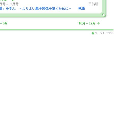
月号～９月号
日能研
親」を学ぶ －よりよい親子関係を築くために－ 執筆
～6月
10月～12月