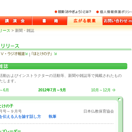
講演会
書籍
広がる親業
お問い合わせ・
リース
>
新聞・雑誌
プ
|
活動およびインストラクターの活動等、新聞や雑誌等で掲載されたもの
たします。
～6月
2012年7月～9月
10月～12月
とけの子
月号～９月号
日本仏教保育協会
を伝える人を諭す話し方 執筆
ッズレーダー