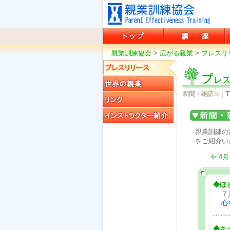
親業訓練協会
親業訓練協会
講座
親業訓練協会
>
広がる親業
>
プレスリ
プレスリリース
|
世界の親業
リンク
新聞・雑誌
インストラクター紹介
親業訓練の
をご紹介い
4月
◆ほ
７
心
◆キ