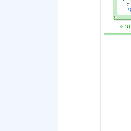
７
「
4月